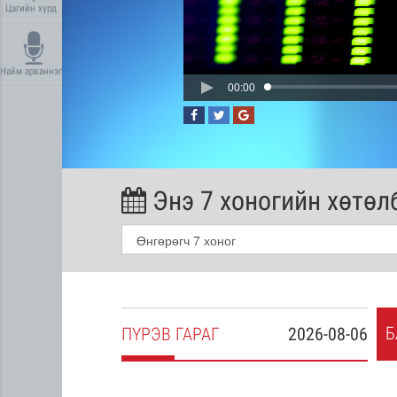
Цагийн хүрд
Найм арваннэг
00:00
Энэ 7 хоногийн хөтөл
Б
2026-08-05
ПҮ
РЭВ
ГАРАГ
2026-08-06