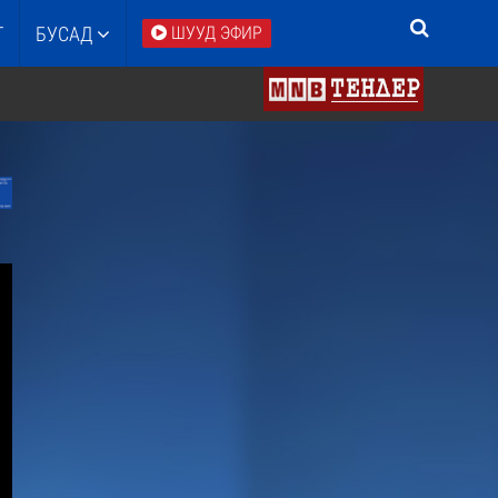
Т
БУСАД
ШУУД ЭФИР