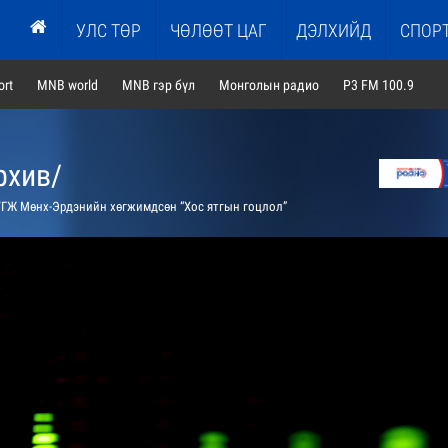
УЛС ТӨР
ЧӨЛӨӨТ ЦАГ
ДЭЛХИЙД
СПОР
rt
MNB world
MNB гэр бүл
Монголын радио
P3 FM 100.9
рхив/
ГЖ Мөнх-Эрдэнийн хөгжимдсөн “Хос ятгын гоцлол”