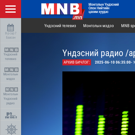
Үндэсний телевиз
Монголын мэдээ
MNB spo
8-р сар 7
Баасан
Үндэсний радио /а
Үндэсний
телевиз
АРХИВ БИЧЛЭГ:
2025-06-10 06:35:00-
У
Монголын
мэдээ
Монголын
Үндэсний
радио