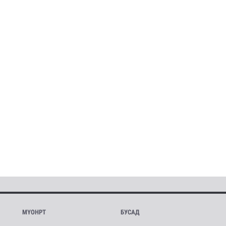
МҮОНРТ
БУСАД