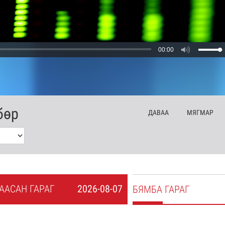
00:00
бөр
ДА
ВАА
МЯ
ГМАР
А
АСАН
ГАРАГ
2026-08-07
БЯ
МБА
ГАРАГ