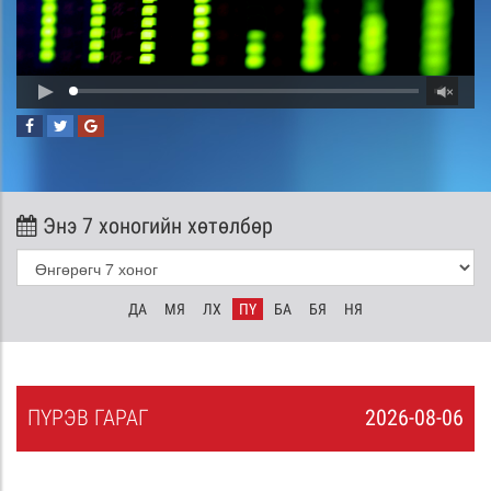
Энэ 7 хоногийн хөтөлбөр
ДА
МЯ
ЛХ
ПҮ
БА
БЯ
НЯ
ПҮ
РЭВ
ГАРАГ
2026-08-06
5