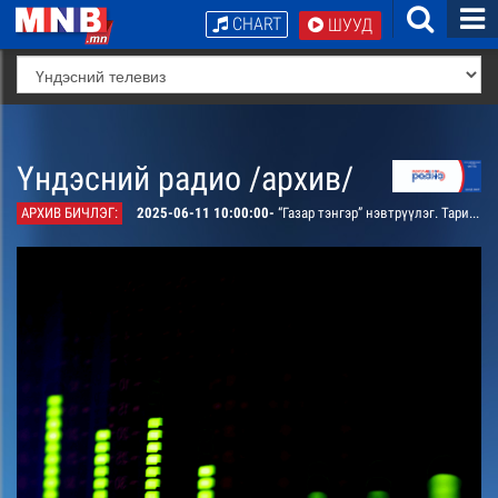
CHART
ШУУД
Үндэсний радио /архив/
АРХИВ БИЧЛЭГ:
2025-06-11 10:00:00-
“Газар тэнгэр” нэвтрүүлэг. Таримлын хог ургамал, хор хөнөөл, түүнээс урьдчилан сэргийлэх арга, аргачилгааны тухай доктор Отгонсүрэнтэй ярилцана.