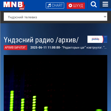
CHART
ШУУД
Үндэсний радио /архив/
АРХИВ БИЧЛЭГ:
2025-06-11 11:00:00-
“Редакторын цаг” нэвтрүүлэг. “Хүүхэд ба хүмүүжил” сэдвээр бэлтгэнэ. /давтана/