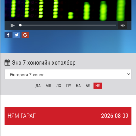
Энэ 7 хоногийн хөтөлбөр
ДА
МЯ
ЛХ
ПҮ
БА
БЯ
НЯ
НЯ
М
ГАРАГ
2026-08-09
8