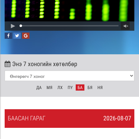
Энэ 7 хоногийн хөтөлбөр
ДА
МЯ
ЛХ
ПҮ
БА
БЯ
НЯ
БА
АСАН
ГАРАГ
2026-08-07
6