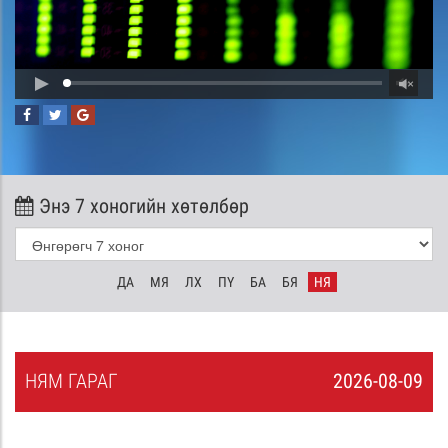
Энэ 7 хоногийн хөтөлбөр
ДА
МЯ
ЛХ
ПҮ
БА
БЯ
НЯ
НЯ
М
ГАРАГ
2026-08-09
8