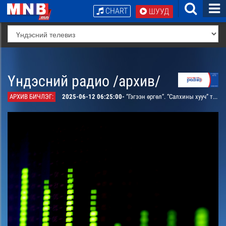
CHART
ШУУД
Үндэсний радио /архив/
АРХИВ БИЧЛЭГ:
2025-06-12 06:25:00-
“Гэгээн өргөл”. “Салхины хууч” тэмдэглэл /давтана/