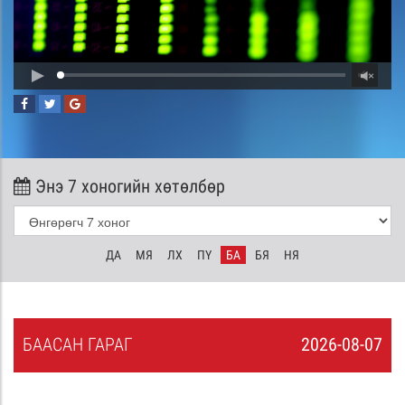
Энэ 7 хоногийн хөтөлбөр
ДА
МЯ
ЛХ
ПҮ
БА
БЯ
НЯ
БА
АСАН
ГАРАГ
2026-08-07
6