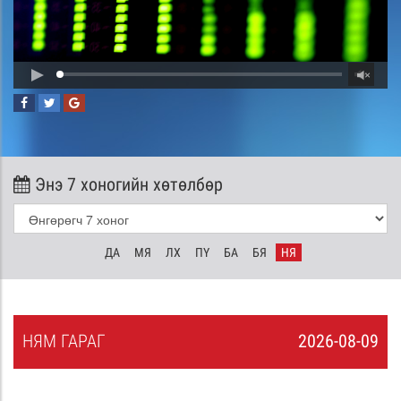
Энэ 7 хоногийн хөтөлбөр
ДА
МЯ
ЛХ
ПҮ
БА
БЯ
НЯ
НЯ
М
ГАРАГ
2026-08-09
8