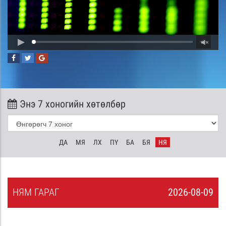
Энэ 7 хоногийн хөтөлбөр
ДА
МЯ
ЛХ
ПҮ
БА
БЯ
НЯ
НЯ
М
ГАРАГ
2026-08-09
8