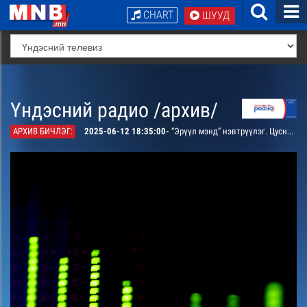
CHART
ШУУД
Үндэсний радио /архив/
АРХИВ БИЧЛЭГ:
2025-06-12 18:35:00-
“Эрүүл мэнд” нэвтрүүлэг. Цусны донорын дэлхийн өдөрт зориулсан дугаар /давтана/