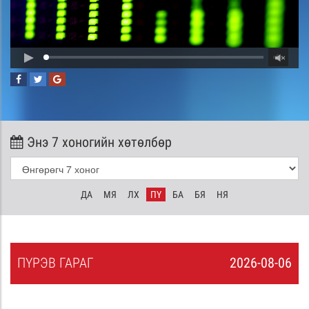
Энэ 7 хоногийн хөтөлбөр
ДА
МЯ
ЛХ
ПҮ
БА
БЯ
НЯ
ПҮ
РЭВ
ГАРАГ
2026-08-06
5