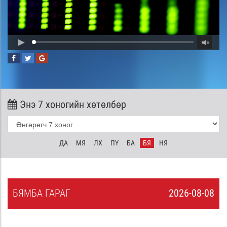
Энэ 7 хоногийн хөтөлбөр
ДА
МЯ
ЛХ
ПҮ
БА
БЯ
НЯ
БЯ
МБА
ГАРАГ
2026-08-08
7