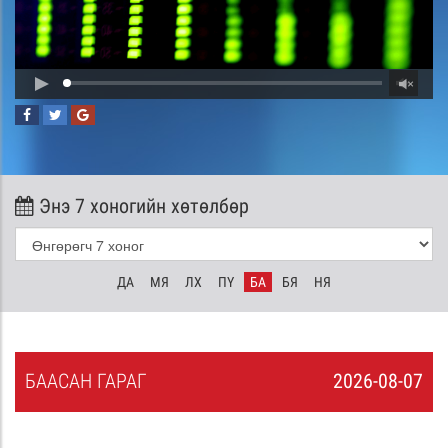
Энэ 7 хоногийн хөтөлбөр
ДА
МЯ
ЛХ
ПҮ
БА
БЯ
НЯ
БА
АСАН
ГАРАГ
2026-08-07
6