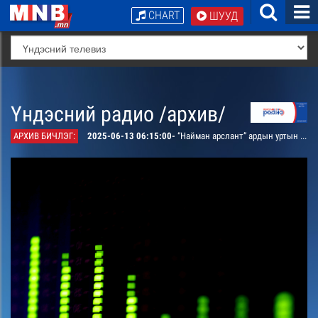
CHART
ШУУД
Үндэсний радио /архив/
АРХИВ БИЧЛЭГ:
2025-06-13 06:15:00-
“Найман арслант” ардын уртын дуу