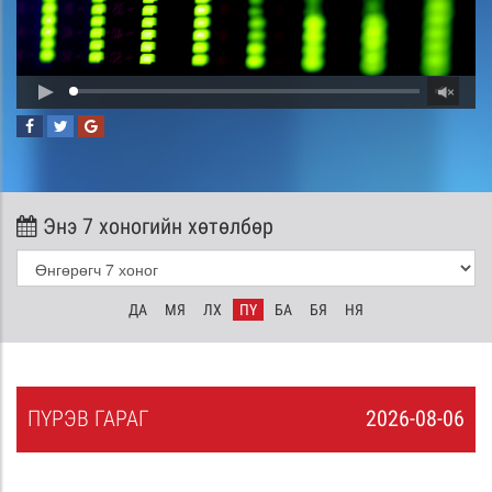
Энэ 7 хоногийн хөтөлбөр
ДА
МЯ
ЛХ
ПҮ
БА
БЯ
НЯ
ПҮ
РЭВ
ГАРАГ
2026-08-06
5