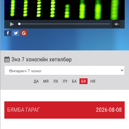
Энэ 7 хоногийн хөтөлбөр
ДА
МЯ
ЛХ
ПҮ
БА
БЯ
НЯ
БЯ
МБА
ГАРАГ
2026-08-08
7