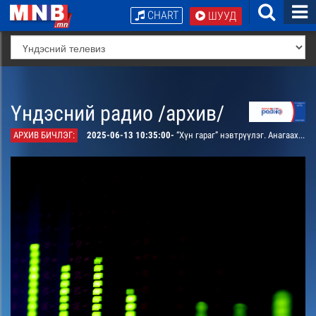
CHART
ШУУД
Үндэсний радио /архив/
АРХИВ БИЧЛЭГ:
2025-06-13 10:35:00-
“Хүн гараг” нэвтрүүлэг. Анагаах ухааны доктор, дэд профессор, Монгол улсын зөвлөх эмч Цабширын хөрөг