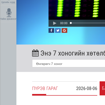
Цагийн хүрд
Найм арваннэг
00:00
Энэ 7 хоногийн хөтөл
Б
2026-08-05
ПҮ
РЭВ
ГАРАГ
2026-08-06