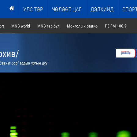
УЛС ТӨР
ЧӨЛӨӨТ ЦАГ
ДЭЛХИЙД
СПОР
rt
MNB world
MNB гэр бүл
Монголын радио
P3 FM 100.9
рхив/
Сэвхэт бор” ардын уртын дуу