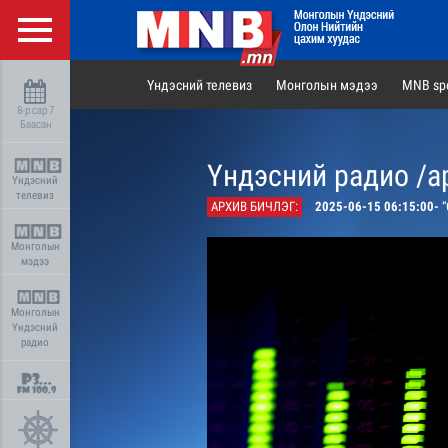
Үндэсний телевиз
Монголын мэдээ
MNB spo
8-р сар 7
Баасан
Үндэсний радио /а
Үндэсний
телевиз
АРХИВ БИЧЛЭГ:
2025-06-15 06:15:00-
“
Монголын
мэдээ
Монголын
Үндэсний
радио