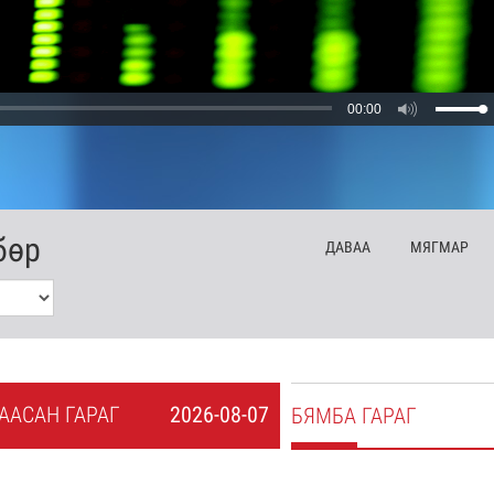
00:00
бөр
ДА
ВАА
МЯ
ГМАР
А
АСАН
ГАРАГ
2026-08-07
БЯ
МБА
ГАРАГ