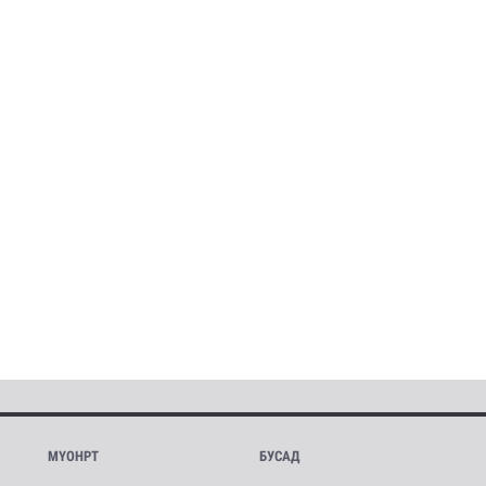
МҮОНРТ
БУСАД