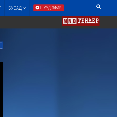
Т
БУСАД
ШУУД ЭФИР