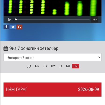
Энэ 7 хоногийн хөтөлбөр
ДА
МЯ
ЛХ
ПҮ
БА
БЯ
НЯ
НЯ
М
ГАРАГ
2026-08-09
8