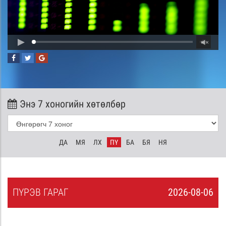
Энэ 7 хоногийн хөтөлбөр
ДА
МЯ
ЛХ
ПҮ
БА
БЯ
НЯ
ПҮ
РЭВ
ГАРАГ
2026-08-06
5