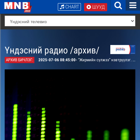
CHART
ШУУД
Үндэсний радио /архив/
АРХИВ БИЧЛЭГ:
2025-07-06 08:45:00-
“Жирмийн сүлжээ” нэвтрүүлэг. “Хүний ах” өгүүллэг /давтана/