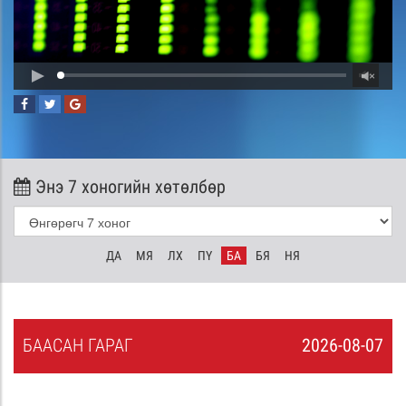
Энэ 7 хоногийн хөтөлбөр
ДА
МЯ
ЛХ
ПҮ
БА
БЯ
НЯ
БА
АСАН
ГАРАГ
2026-08-07
6