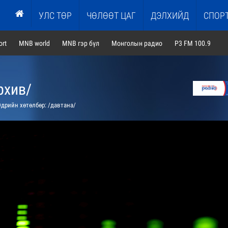
УЛС ТӨР
ЧӨЛӨӨТ ЦАГ
ДЭЛХИЙД
СПОР
rt
MNB world
MNB гэр бүл
Монголын радио
P3 FM 100.9
рхив/
дрийн хөтөлбөр: /давтана/