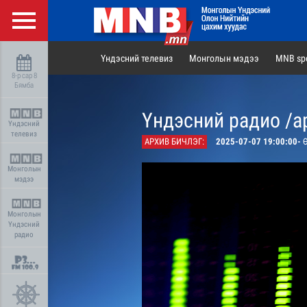
Үндэсний телевиз
Монголын мэдээ
MNB spo
8-р сар 8
Бямба
Үндэсний радио /а
Үндэсний
телевиз
АРХИВ БИЧЛЭГ:
2025-07-07 19:00:00-
Ө
Монголын
мэдээ
Монголын
Үндэсний
радио