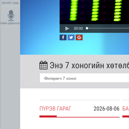
Цагийн хүрд
Найм арваннэг
00:00
Энэ 7 хоногийн хөтөл
2026-08-05
ПҮ
РЭВ
ГАРАГ
2026-08-06
БА