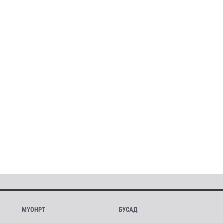
МҮОНРТ
БУСАД