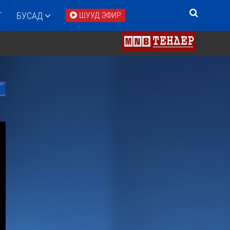
Т
БУСАД
ШУУД ЭФИР