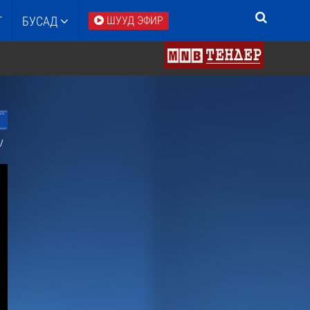
Т
БУСАД
ШУУД ЭФИР
/