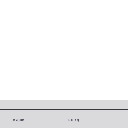
МҮОНРТ
БУСАД