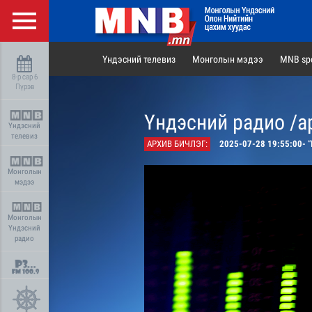
Үндэсний телевиз
Монголын мэдээ
MNB spo
8-р сар 6
Пүрэв
Үндэсний радио /а
Үндэсний
телевиз
АРХИВ БИЧЛЭГ:
2025-07-28 19:55:00-
“
Монголын
мэдээ
Монголын
Үндэсний
радио