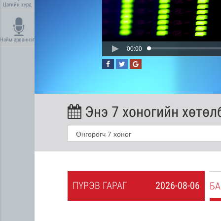
Цагийн хүрд
Найм арваннэг
00:00
Энэ 7 хоногийн хөтөл
ПҮ
РЭВ
ГАРАГ
2026-08-06
2026-08-05
БА