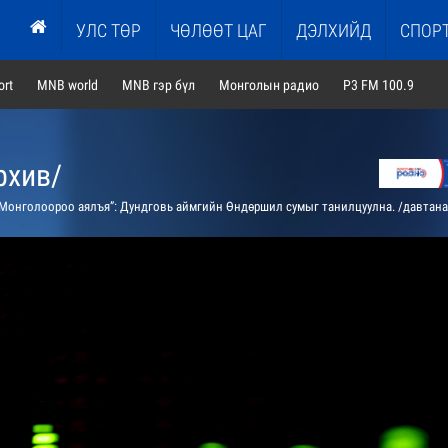
УЛС ТӨР
ЧӨЛӨӨТ ЦАГ
ДЭЛХИЙД
СПОР
rt
MNB world
MNB гэр бүл
Монголын радио
P3 FM 100.9
рхив/
Монголоороо аялъя”: Дундговь аймгийн Өндөршил сумыг танилцуулна. /давтана