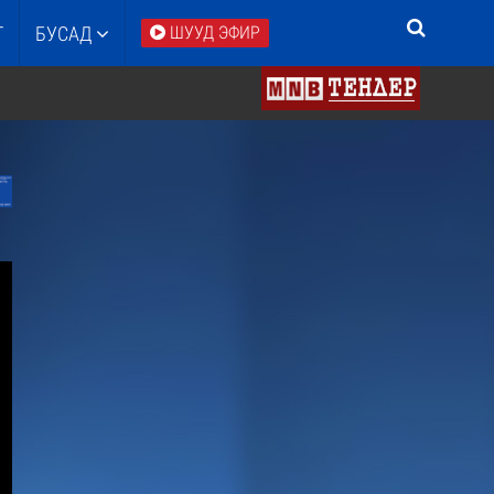
Т
БУСАД
ШУУД ЭФИР