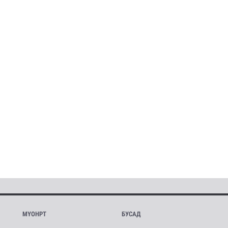
МҮОНРТ
БУСАД