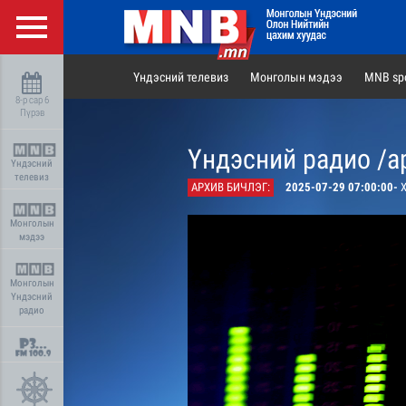
Үндэсний телевиз
Монголын мэдээ
MNB spo
8-р сар 6
Пүрэв
Үндэсний радио /а
Үндэсний
телевиз
АРХИВ БИЧЛЭГ:
2025-07-29 07:00:00-
Х
Монголын
мэдээ
Монголын
Үндэсний
радио