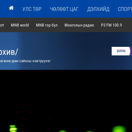
УЛС ТӨР
ЧӨЛӨӨТ ЦАГ
ДЭЛХИЙД
СПОР
rt
MNB world
MNB гэр бүл
Монголын радио
P3 FM 100.9
рхив/
өгжим уран сайхны нэвтрүүлэг