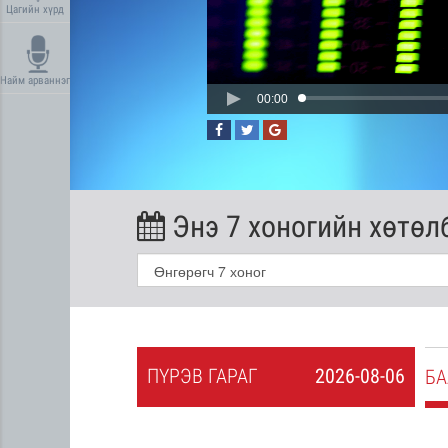
Цагийн хүрд
Найм арваннэг
00:00
Энэ 7 хоногийн хөтөл
ПҮ
РЭВ
ГАРАГ
2026-08-06
2026-08-05
БА