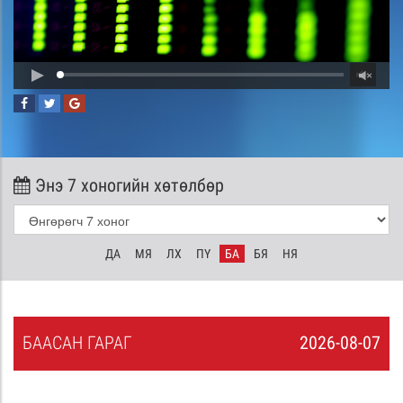
Энэ 7 хоногийн хөтөлбөр
ДА
МЯ
ЛХ
ПҮ
БА
БЯ
НЯ
БА
АСАН
ГАРАГ
2026-08-07
6