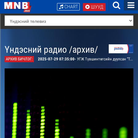
CHART
ШУУД
Үндэсний радио /архив/
АРХИВ БИЧЛЭГ:
2025-07-29 07:35:00-
УГЖ Түвшинтөгсийн дуулсан “Тэнгэрийн хишиг” дуу