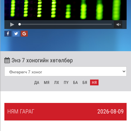
Энэ 7 хоногийн хөтөлбөр
ДА
МЯ
ЛХ
ПҮ
БА
БЯ
НЯ
НЯ
М
ГАРАГ
2026-08-09
8