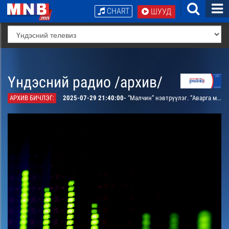
CHART
ШУУД
Үндэсний радио /архив/
АРХИВ БИЧЛЭГ:
2025-07-29 21:40:00-
“Малчин” нэвтрүүлэг. “Аварга малчны нутгаас” Говь-Алтай аймгийн Бугат сумын харьяат, улсын аварга малчин Бямбаа оролцоно. /давтана/