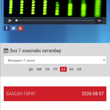
Энэ 7 хоногийн хөтөлбөр
ДА
МЯ
ЛХ
ПҮ
БА
БЯ
НЯ
БА
АСАН
ГАРАГ
2026-08-07
6