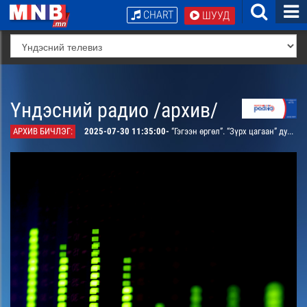
CHART
ШУУД
Үндэсний радио /архив/
АРХИВ БИЧЛЭГ:
2025-07-30 11:35:00-
“Гэгээн өргөл”. “Зүрх цагаан” дурсамж тэмдэглэл /давтана/