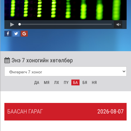
Энэ 7 хоногийн хөтөлбөр
ДА
МЯ
ЛХ
ПҮ
БА
БЯ
НЯ
БА
АСАН
ГАРАГ
2026-08-07
6