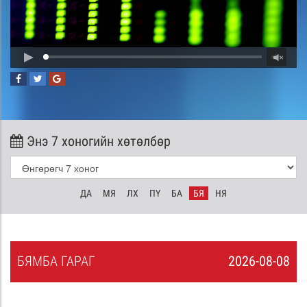
Энэ 7 хоногийн хөтөлбөр
ДА
МЯ
ЛХ
ПҮ
БА
БЯ
НЯ
БЯ
МБА
ГАРАГ
2026-08-08
7