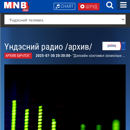
CHART
ШУУД
Үндэсний радио /архив/
АРХИВ БИЧЛЭГ:
2025-07-30 20:30:00-
“Дэлхийн сонгомол зохиолын уран уншлага”: Английн алдарт зохиолч Памела Траверсийн “Интоорт гудамжны Мэри Попинс” зохиолын уран уншлага