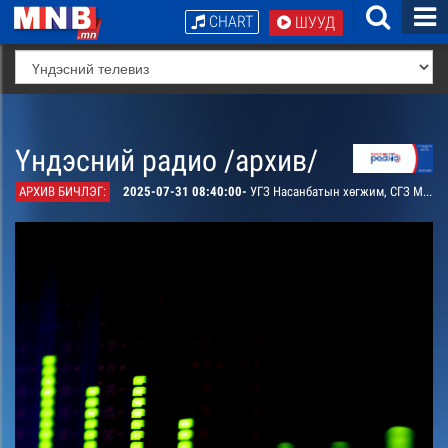
CHART
ШУУД
Үндэсний радио /архив/
АРХИВ БИЧЛЭГ:
2025-07-31 08:40:00-
УГЗ Насанбатын хөгжим, СГЗ Мөнхтөрийн шүлэг “Уярч дуулж хамтдаа шүү, ээжээ” дуу