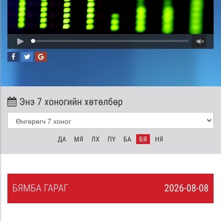
Энэ 7 хоногийн хөтөлбөр
ДА
МЯ
ЛХ
ПҮ
БА
БЯ
НЯ
БЯ
МБА
ГАРАГ
2026-08-08
7