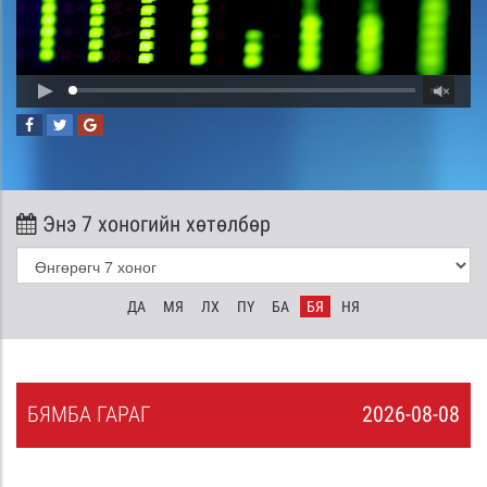
Энэ 7 хоногийн хөтөлбөр
ДА
МЯ
ЛХ
ПҮ
БА
БЯ
НЯ
БЯ
МБА
ГАРАГ
2026-08-08
7