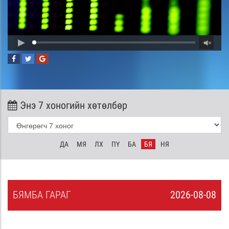
Энэ 7 хоногийн хөтөлбөр
ДА
МЯ
ЛХ
ПҮ
БА
БЯ
НЯ
БЯ
МБА
ГАРАГ
2026-08-08
7