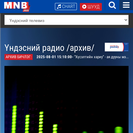
CHART
ШУУД
Үндэсний радио /архив/
АРХИВ БИЧЛЭГ:
2025-08-01 15:10:00-
“Хүсэлтийн хариу” - ая дууны мэндчилгээ