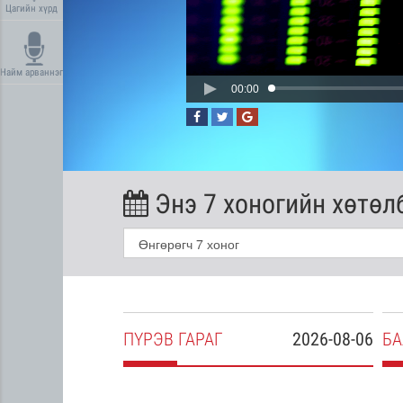
Цагийн хүрд
Найм арваннэг
00:00
Энэ 7 хоногийн хөтөл
2026-08-05
ПҮ
РЭВ
ГАРАГ
2026-08-06
БА