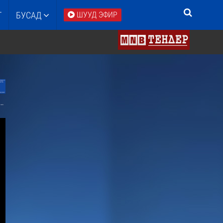
Т
БУСАД
ШУУД ЭФИР