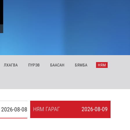
ЛХ
АГВА
ПҮ
РЭВ
БА
АСАН
БЯ
МБА
НЯ
М
НЯ
М
ГАРАГ
2026-08-09
2026-08-08