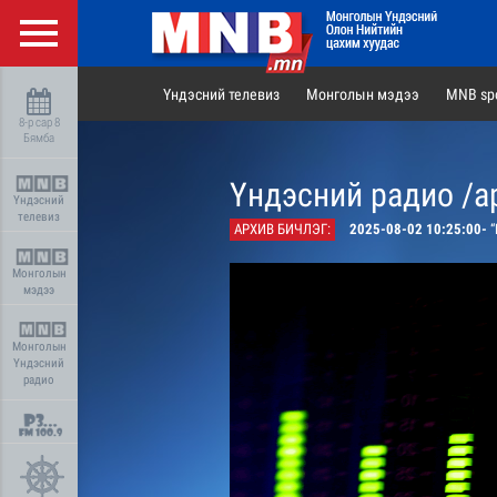
Үндэсний телевиз
Монголын мэдээ
MNB spo
8-р сар 8
Бямба
Үндэсний радио /а
Үндэсний
телевиз
АРХИВ БИЧЛЭГ:
2025-08-02 10:25:00-
“Байг
Монголын
мэдээ
Монголын
Үндэсний
радио