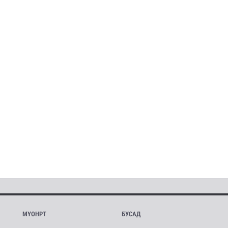
МҮОНРТ
БУСАД