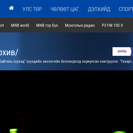
УЛС ТӨР
ЧӨЛӨӨТ ЦАГ
ДЭЛХИЙД
СПОР
rt
MNB world
MNB гэр бүл
Монголын радио
P3 FM 100.9
рхив/
аль хүүхэд” хүүхдийн экологийн боловсролд зориулсан нэвтрүүлэг. “Газарч жаалууд” Потанины мөсөн голоор аялана. Байгаль дэлхий, ургамал цэцэгс, хүрээлэн байгаа орнч тухай судлаачтай ярилцана. “Хамгийн, хамгийн” Монгол орны алдартай гол мөрний талаар танилцуулна.