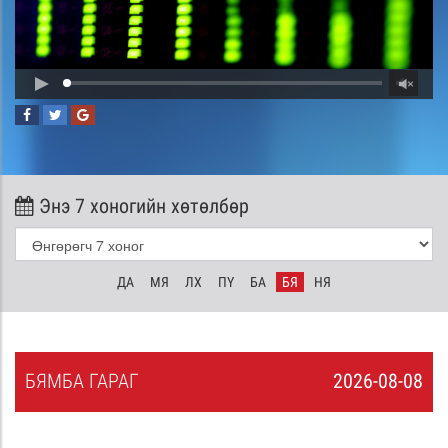
Энэ 7 хоногийн хөтөлбөр
ДА
МЯ
ЛХ
ПҮ
БА
БЯ
НЯ
БЯ
МБА
ГАРАГ
2026-08-08
7