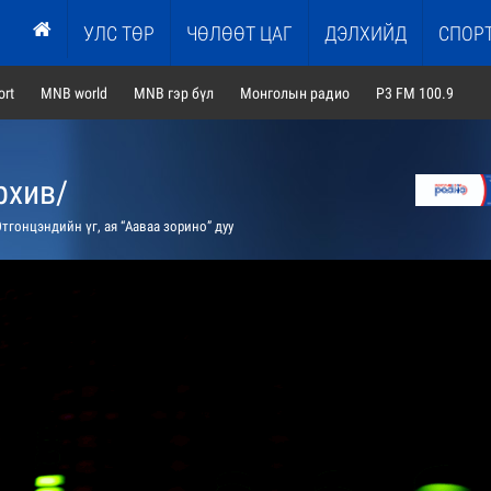
УЛС ТӨР
ЧӨЛӨӨТ ЦАГ
ДЭЛХИЙД
СПОР
rt
MNB world
MNB гэр бүл
Монголын радио
P3 FM 100.9
рхив/
тгонцэндийн үг, ая “Ааваа зорино” дуу