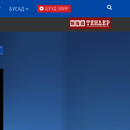
Т
БУСАД
ШУУД ЭФИР