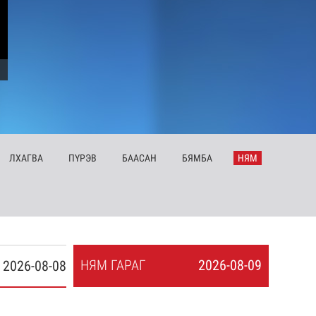
ЛХ
АГВА
ПҮ
РЭВ
БА
АСАН
БЯ
МБА
НЯ
М
НЯ
М
ГАРАГ
2026-08-09
2026-08-08