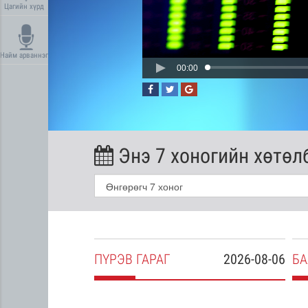
Цагийн хүрд
Найм арваннэг
00:00
Энэ 7 хоногийн хөтөл
2026-08-05
ПҮ
РЭВ
ГАРАГ
2026-08-06
БА