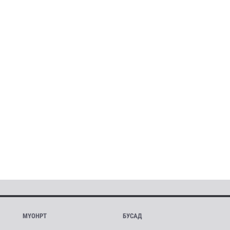
МҮОНРТ
БУСАД