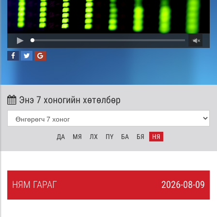
Энэ 7 хоногийн хөтөлбөр
ДА
МЯ
ЛХ
ПҮ
БА
БЯ
НЯ
НЯ
М
ГАРАГ
2026-08-09
8