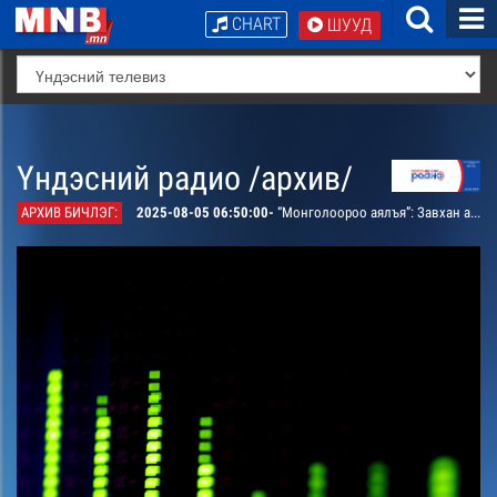
CHART
ШУУД
Үндэсний радио /архив/
АРХИВ БИЧЛЭГ:
2025-08-05 06:50:00-
“Монголоороо аялъя”: Завхан аймгийн Баянтэс сумыг танилцуулна.