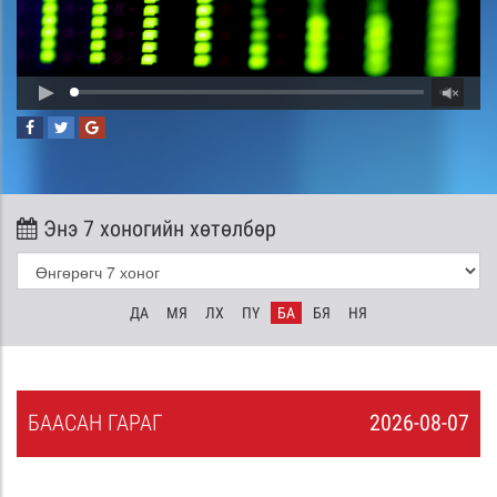
Энэ 7 хоногийн хөтөлбөр
ДА
МЯ
ЛХ
ПҮ
БА
БЯ
НЯ
БА
АСАН
ГАРАГ
2026-08-07
6