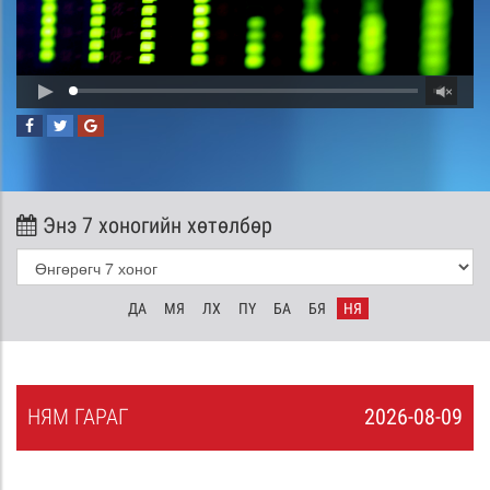
Энэ 7 хоногийн хөтөлбөр
ДА
МЯ
ЛХ
ПҮ
БА
БЯ
НЯ
НЯ
М
ГАРАГ
2026-08-09
8