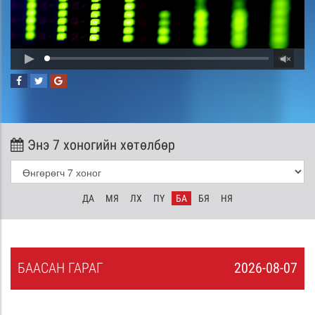
Энэ 7 хоногийн хөтөлбөр
ДА
МЯ
ЛХ
ПҮ
БА
БЯ
НЯ
БА
АСАН
ГАРАГ
2026-08-07
6