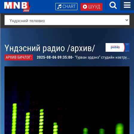
CHART
ШУУД
Үндэсний радио /архив/
АРХИВ БИЧЛЭГ:
2025-08-06 09:35:00-
“Гурван эрдэнэ” студийн нэвтрүүлэг