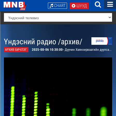
CHART
ШУУД
Үндэсний радио /архив/
АРХИВ БИЧЛЭГ:
2025-08-06 10:30:00-
Дуучин Хаянхирваагийн дуулсан “Намайг хүлээ” дуу