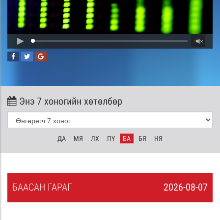
Энэ 7 хоногийн хөтөлбөр
ДА
МЯ
ЛХ
ПҮ
БА
БЯ
НЯ
БА
АСАН
ГАРАГ
2026-08-07
6