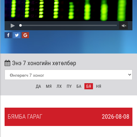
Энэ 7 хоногийн хөтөлбөр
ДА
МЯ
ЛХ
ПҮ
БА
БЯ
НЯ
БЯ
МБА
ГАРАГ
2026-08-08
7