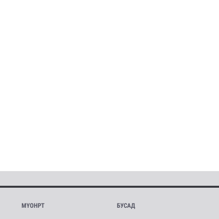
МҮОНРТ
БУСАД