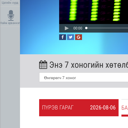
Цагийн хүрд
Найм арваннэг
00:00
Энэ 7 хоногийн хөтөл
ПҮ
РЭВ
ГАРАГ
2026-08-06
2026-08-05
БА