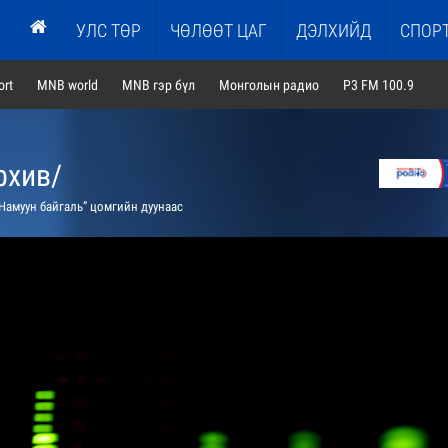
УЛС ТӨР
ЧӨЛӨӨТ ЦАГ
ДЭЛХИЙД
СПОР
rt
MNB world
MNB гэр бүл
Монголын радио
P3 FM 100.9
рхив/
Намуун байгаль” цомгийн дуунаас