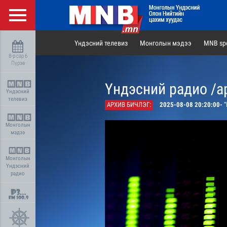
Үндэсний телевиз
Монголын мэдээ
MNB spo
8-р сар 6
Пүрэв
Үндэсний радио /а
Үндэсний
телевиз
АРХИВ БИЧЛЭГ:
2025-08-08 20:20:00-
“
Монголын
мэдээ
Монголын
Үндэсний
радио