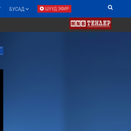
Т
БУСАД
ШУУД ЭФИР