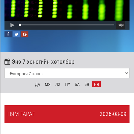
Энэ 7 хоногийн хөтөлбөр
ДА
МЯ
ЛХ
ПҮ
БА
БЯ
НЯ
НЯ
М
ГАРАГ
2026-08-09
8