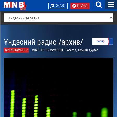
CHART
ШУУД
Үндэсний радио /архив/
АРХИВ БИЧЛЭГ:
2025-08-09 22:55:00-
Төгсгөл, төрийн дуулал