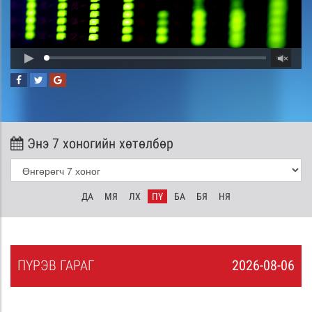
Энэ 7 хоногийн хөтөлбөр
ДА
МЯ
ЛХ
ПҮ
БА
БЯ
НЯ
ПҮ
РЭВ
ГАРАГ
2026-08-06
5