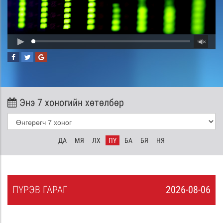
Энэ 7 хоногийн хөтөлбөр
ДА
МЯ
ЛХ
ПҮ
БА
БЯ
НЯ
ПҮ
РЭВ
ГАРАГ
2026-08-06
5