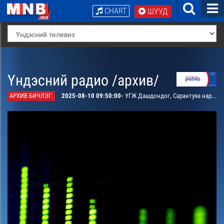
CHART
ШУУД
Үндэсний радио /архив/
АРХИВ БИЧЛЭГ:
2025-08-10 09:50:00-
УГЖ Дашдондог, Сарантуяа нарын дуулсан “Үзэсгэлэн төгөлдөр эх орон” дуу