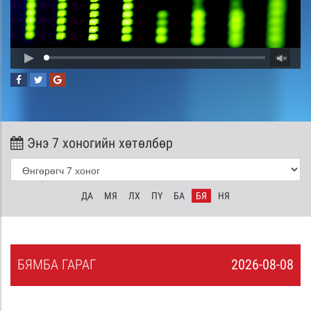
Энэ 7 хоногийн хөтөлбөр
ДА
МЯ
ЛХ
ПҮ
БА
БЯ
НЯ
БЯ
МБА
ГАРАГ
2026-08-08
7