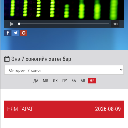
Энэ 7 хоногийн хөтөлбөр
ДА
МЯ
ЛХ
ПҮ
БА
БЯ
НЯ
НЯ
М
ГАРАГ
2026-08-09
8