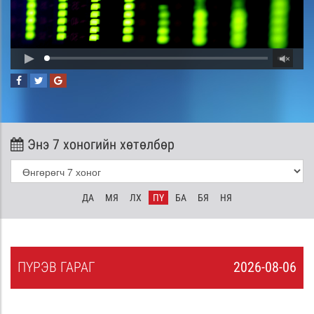
Энэ 7 хоногийн хөтөлбөр
ДА
МЯ
ЛХ
ПҮ
БА
БЯ
НЯ
ПҮ
РЭВ
ГАРАГ
2026-08-06
5