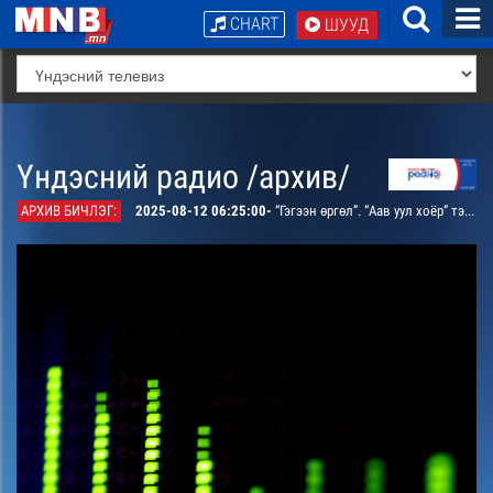
CHART
ШУУД
Үндэсний радио /архив/
АРХИВ БИЧЛЭГ:
2025-08-12 06:25:00-
“Гэгээн өргөл”. “Аав уул хоёр” тэмдэглэл /давтана/