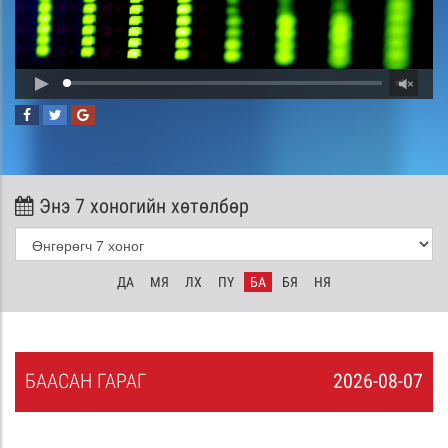
Энэ 7 хоногийн хөтөлбөр
ДА
МЯ
ЛХ
ПҮ
БА
БЯ
НЯ
БА
АСАН
ГАРАГ
2026-08-07
6