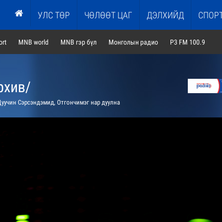
УЛС ТӨР
ЧӨЛӨӨТ ЦАГ
ДЭЛХИЙД
СПОР
rt
MNB world
MNB гэр бүл
Монголын радио
P3 FM 100.9
рхив/
уучин Сэрсэндэмид, Отгончимэг нар дуулна