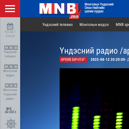
Үндэсний телевиз
Монголын мэдээ
MNB spo
8-р сар 7
Баасан
Үндэсний радио /а
Үндэсний
телевиз
АРХИВ БИЧЛЭГ:
2025-08-12 20:20:00-
Д
Монголын
мэдээ
Монголын
Үндэсний
радио