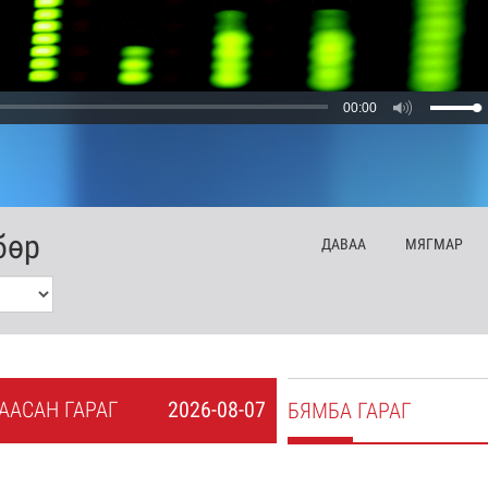
00:00
бөр
ДА
ВАА
МЯ
ГМАР
А
АСАН
ГАРАГ
2026-08-07
БЯ
МБА
ГАРАГ