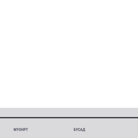
МҮОНРТ
БУСАД