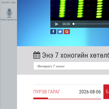
Цагийн хүрд
Найм арваннэг
00:00
Энэ 7 хоногийн хөтөл
Б
2026-08-05
ПҮ
РЭВ
ГАРАГ
2026-08-06