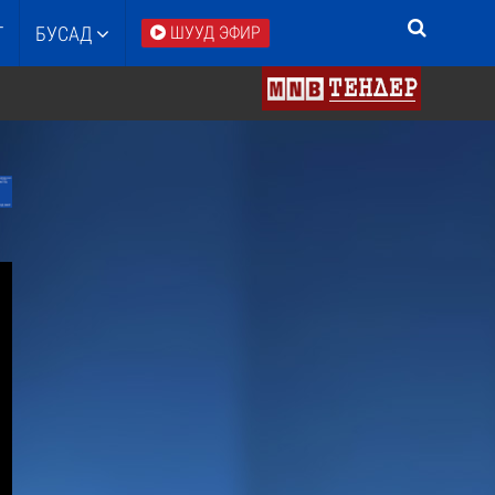
Т
БУСАД
ШУУД ЭФИР