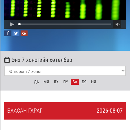
Энэ 7 хоногийн хөтөлбөр
ДА
МЯ
ЛХ
ПҮ
БА
БЯ
НЯ
БА
АСАН
ГАРАГ
2026-08-07
6