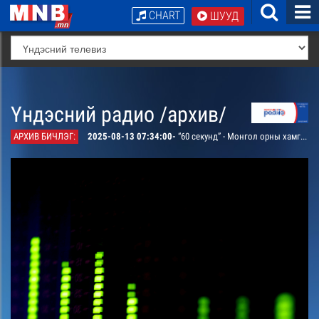
CHART
ШУУД
Үндэсний радио /архив/
АРХИВ БИЧЛЭГ:
2025-08-13 07:34:00-
“60 секунд” - Монгол орны хамгийн хамгийн...