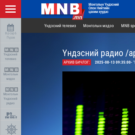
Үндэсний телевиз
Монголын мэдээ
MNB spo
8-р сар 6
Пүрэв
Үндэсний радио /а
Үндэсний
телевиз
АРХИВ БИЧЛЭГ:
2025-08-13 09:35:00-
“
Монголын
мэдээ
Монголын
Үндэсний
радио