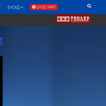
Т
БУСАД
ШУУД ЭФИР