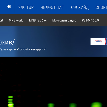
УЛС ТӨР
ЧӨЛӨӨТ ЦАГ
ДЭЛХИЙД
СПОР
rt
MNB world
MNB гэр бүл
Монголын радио
P3 FM 100.9
рхив/
Гурван эрдэнэ” студийн нэвтрүүлэг