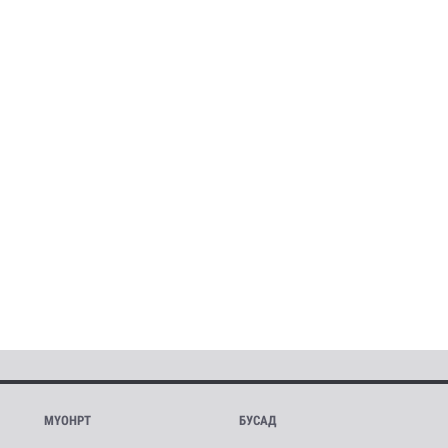
МҮОНРТ
БУСАД