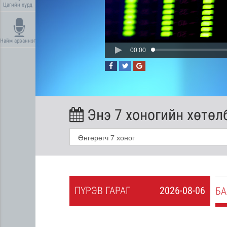
Цагийн хүрд
Найм арваннэг
00:00
Энэ 7 хоногийн хөтөл
ПҮ
РЭВ
ГАРАГ
2026-08-06
2026-08-05
БА