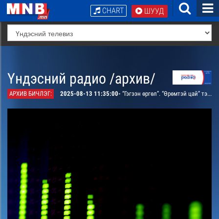
CHART
ШУУД
Үндэсний радио /архив/
АРХИВ БИЧЛЭГ:
2025-08-13 11:35:00-
“Гэгээн өргөл”. “Өрөмтэй цай” тэмдэглэл /давтана/