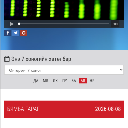
Энэ 7 хоногийн хөтөлбөр
ДА
МЯ
ЛХ
ПҮ
БА
БЯ
НЯ
БЯ
МБА
ГАРАГ
2026-08-08
7