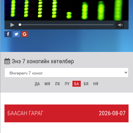
Энэ 7 хоногийн хөтөлбөр
ДА
МЯ
ЛХ
ПҮ
БА
БЯ
НЯ
БА
АСАН
ГАРАГ
2026-08-07
6