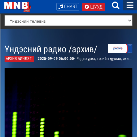
CHART
ШУУД
Үндэсний радио /архив/
АРХИВ БИЧЛЭГ:
2025-09-09 06:00:00-
Радио уриа, төрийн дуулал, эхлэл